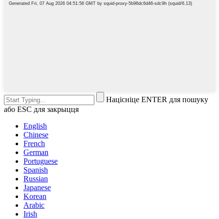
Націсніце ENTER для пошуку
або ESC для закрыцця
English
Chinese
French
German
Portuguese
Spanish
Russian
Japanese
Korean
Arabic
Irish