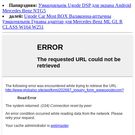
Папярэдняя:
Узмацняльнік Ugode DSP для экрана Android
Mercedes Benz NTG5
далей:
Ugode Car Most BOX Валаконна-аптычны
ўзмацняльнік Гукавы адаптар для Mercedes Benz ML GL R
CLASS W164 W251