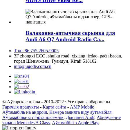
ADAS Drive Video Re...
Валаконна-аптычная скрынка для
Audi A6 Q7 Android Radio Ca...
Тэл.: 86 755 2605-9005
3F zhongxi ECO, shuiku road, xixiang jiedao, раён baoan,
горад Шэньчжэнь, Гуандун, Кітай 518102
info@ugode.com.cn
© Аўтарскае права - 2010-2022 : Усе правы абаронены.
Гарачыя прадукты
-
Карта сайта
-
AMP Mobile
Аўтамабіль на андроід
,
Камера задняга віду аўтамабіля
,
Аўтамабільны стэрэапрыёмнік
,
Дысплей Audi
,
Абнаўленне
экрана Mercedes A Class
,
Аўтамабілі з Apple Play
,