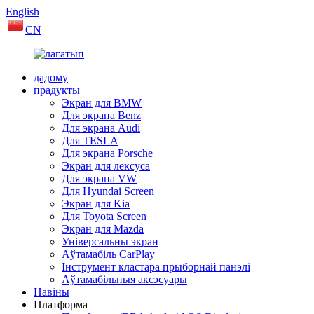
English
CN
дадому
прадукты
Экран для BMW
Для экрана Benz
Для экрана Audi
Для TESLA
Для экрана Porsche
Экран для лексуса
Для экрана VW
Для Hyundai Screen
Экран для Kia
Для Toyota Screen
Экран для Mazda
Універсальны экран
Аўтамабіль CarPlay
Інструмент кластара прыборнай панэлі
Аўтамабільныя аксэсуары
Навіны
Платформа