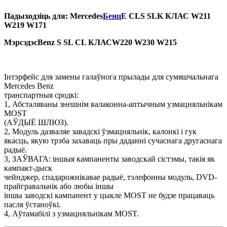
Падыходзіць для: Mercedes
Бенц
E CLS SLK КЛАС W211
W219 W171
Мэрсэдэс
Benz S SL CL КЛАС
W220 W230 W215
Інтэрфейс для замены галаўнога прылады для сумяшчальнага
Mercedes Benz
транспартныя сродкі:
1, Абсталяваны знешнім валаконна-аптычным узмацняльнікам
MOST
(АЎДЫЁ ШЛЮЗ).
2, Модуль дазваляе завадскі ўзмацняльнік, калонкі і гук
якасць, якую трэба захаваць пры даданні сучаснага другаснага
радыё.
3, ЗАЎВАГА: іншыя кампаненты заводскай сістэмы, такія як
кампакт-дыск
чейнджер, спадарожнікавае радыё, тэлефонны модуль, DVD-
прайгравальнік або любы іншы
іншы заводскі кампанент у цыкле MOST не будзе працаваць
пасля ўстаноўкі.
4, Аўтамабілі з узмацняльнікам MOST.