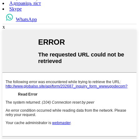
Адправіць ліст
Skype
WhatsApp
x