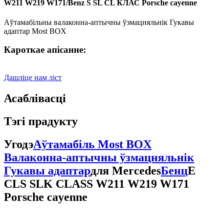
W211 W219 W171/Benz S SL CL КЛАС Porsche cayenne
Аўтамабільны валаконна-аптычны ўзмацняльнік Гукавы
адаптар Most BOX
Кароткае апісанне:
Дашліце нам ліст
Асаблівасці
Тэгі прадукту
Угодэ
Аўтамабіль Most BOX
Валаконна-аптычны ўзмацняльнік
Гукавы адаптар
для Mercedes
Бенц
E
CLS SLK CLASS W211 W219 W171
Porsche cayenne