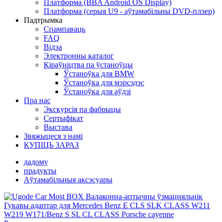
Платформа (BBA Android OS Display)
Платформа (серыя U9 - аўтамабільны DVD-плэер)
Падтрымка
Спампаваць
FAQ
Відэа
Электронны каталог
Кіраўніцтва па ўстаноўцы
Ўстаноўка для BMW
Ўстаноўка для мэрсэдэс
Ўстаноўка для аўдзі
Пра нас
Экскурсія па фабрыцы
Сертыфікат
Выстава
Звяжыцеся з намі
КУПІЦЬ ЗАРАЗ
дадому
прадукты
Аўтамабільныя аксэсуары