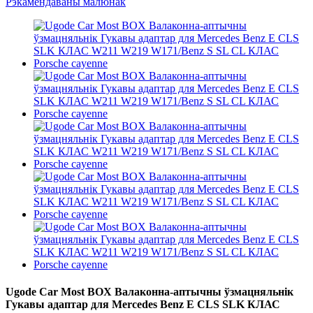
Ugode Car Most BOX Валаконна-аптычны ўзмацняльнік
Гукавы адаптар для Mercedes Benz E CLS SLK КЛАС