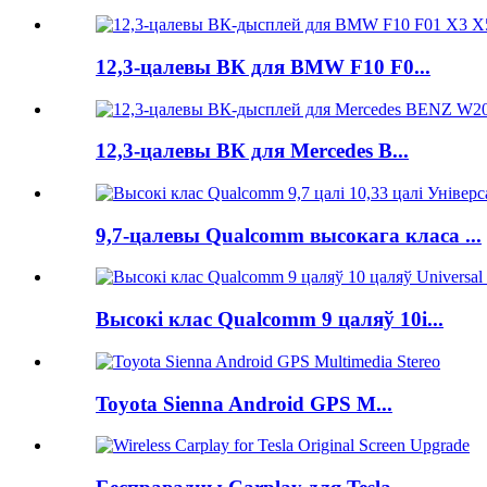
12,3-цалевы ВК для BMW F10 F0...
12,3-цалевы ВК для Mercedes B...
9,7-цалевы Qualcomm высокага класа ...
Высокі клас Qualcomm 9 цаляў 10i...
Toyota Sienna Android GPS M...