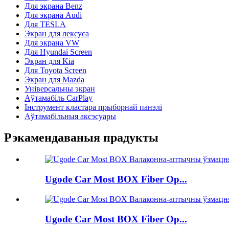
Для экрана Benz
Для экрана Audi
Для TESLA
Экран для лексуса
Для экрана VW
Для Hyundai Screen
Экран для Kia
Для Toyota Screen
Экран для Mazda
Універсальны экран
Аўтамабіль CarPlay
Інструмент кластара прыборнай панэлі
Аўтамабільныя аксэсуары
Рэкамендаваныя прадукты
Ugode Car Most BOX Fiber Op...
Ugode Car Most BOX Fiber Op...