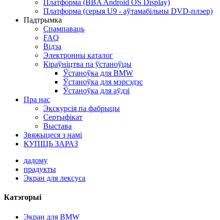
Платформа (BBA Android OS Display)
Платформа (серыя U9 - аўтамабільны DVD-плэер)
Падтрымка
Спампаваць
FAQ
Відэа
Электронны каталог
Кіраўніцтва па ўстаноўцы
Ўстаноўка для BMW
Ўстаноўка для мэрсэдэс
Ўстаноўка для аўдзі
Пра нас
Экскурсія па фабрыцы
Сертыфікат
Выстава
Звяжыцеся з намі
КУПІЦЬ ЗАРАЗ
дадому
прадукты
Экран для лексуса
Катэгорыі
Экран для BMW