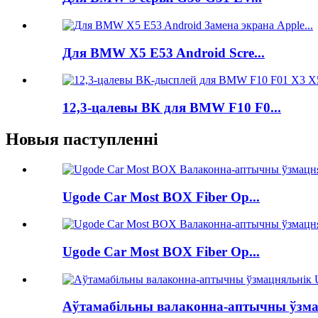
Для BMW X5 E53 Android Scre...
12,3-цалевы ВК для BMW F10 F0...
Новыя паступленні
Ugode Car Most BOX Fiber Op...
Ugode Car Most BOX Fiber Op...
Аўтамабільны валаконна-аптычны ўзмац