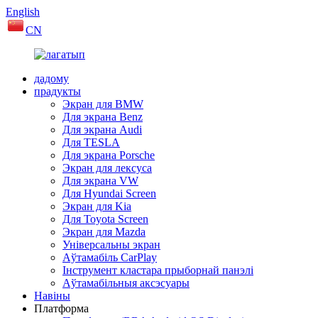
English
CN
дадому
прадукты
Экран для BMW
Для экрана Benz
Для экрана Audi
Для TESLA
Для экрана Porsche
Экран для лексуса
Для экрана VW
Для Hyundai Screen
Экран для Kia
Для Toyota Screen
Экран для Mazda
Універсальны экран
Аўтамабіль CarPlay
Інструмент кластара прыборнай панэлі
Аўтамабільныя аксэсуары
Навіны
Платформа