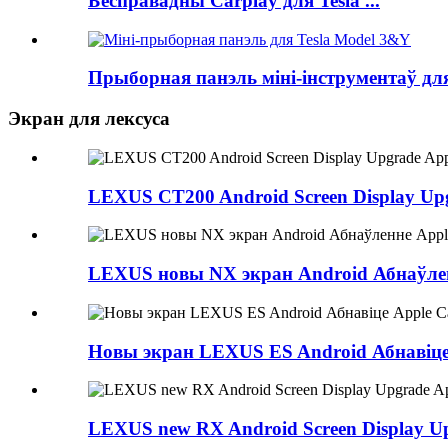
Бесправадны Carplay для Tesla ...
Прыборная панэль міні-інструментаў для 
Экран для лексуса
LEXUS CT200 Android Screen Display Upg
LEXUS новы NX экран Android Абнаўлен
Новы экран LEXUS ES Android Абнавіце
LEXUS new RX Android Screen Display Up