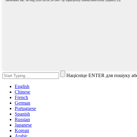
Націсніце ENTER для пошуку аб
English
Chinese
French
German
Portuguese
Spanish
Russian
Japanese
Korean
Arabic