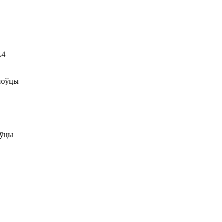
A4
ноўцы
оўцы