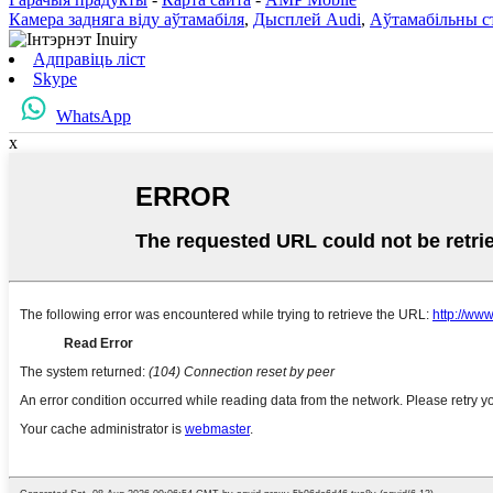
Камера задняга віду аўтамабіля
,
Дысплей Audi
,
Аўтамабільны с
Адправіць ліст
Skype
WhatsApp
x