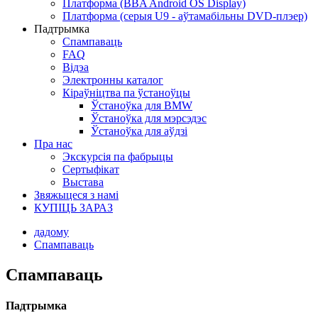
Платформа (BBA Android OS Display)
Платформа (серыя U9 - аўтамабільны DVD-плэер)
Падтрымка
Спампаваць
FAQ
Відэа
Электронны каталог
Кіраўніцтва па ўстаноўцы
Ўстаноўка для BMW
Ўстаноўка для мэрсэдэс
Ўстаноўка для аўдзі
Пра нас
Экскурсія па фабрыцы
Сертыфікат
Выстава
Звяжыцеся з намі
КУПІЦЬ ЗАРАЗ
дадому
Спампаваць
Спампаваць
Падтрымка