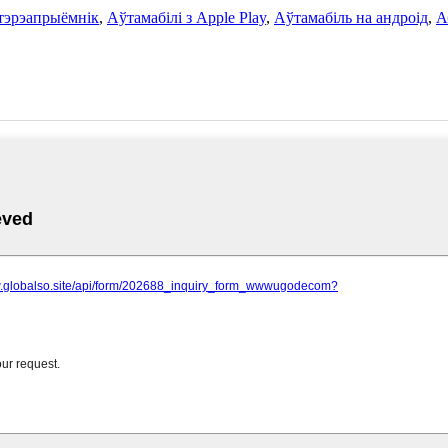
тэрэапрыёмнік
,
Аўтамабілі з Apple Play
,
Аўтамабіль на андроід
,
А