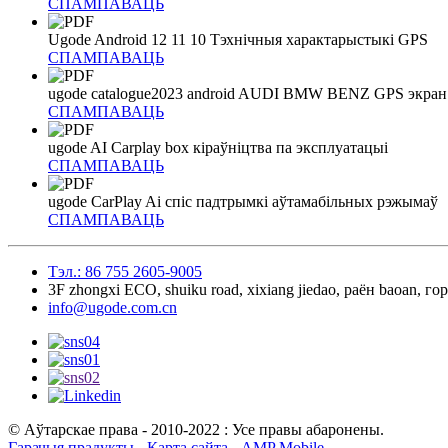
СПАМПАВАЦЬ
Ugode Android 12 11 10 Тэхнічныя характарыстыкі GPS
СПАМПАВАЦЬ
ugode catalogue2023 android AUDI BMW BENZ GPS экран 
СПАМПАВАЦЬ
ugode AI Carplay box кіраўніцтва па эксплуатацыі
СПАМПАВАЦЬ
ugode CarPlay Ai спіс падтрымкі аўтамабільных рэжымаў
СПАМПАВАЦЬ
Тэл.: 86 755 2605-9005
3F zhongxi ECO, shuiku road, xixiang jiedao, раён baoan, 
info@ugode.com.cn
© Аўтарскае права - 2010-2022 : Усе правы абаронены.
Гарачыя прадукты
-
Карта сайта
-
AMP Mobile