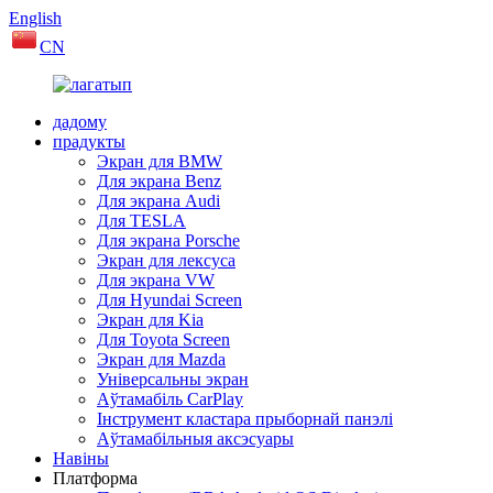
English
CN
дадому
прадукты
Экран для BMW
Для экрана Benz
Для экрана Audi
Для TESLA
Для экрана Porsche
Экран для лексуса
Для экрана VW
Для Hyundai Screen
Экран для Kia
Для Toyota Screen
Экран для Mazda
Універсальны экран
Аўтамабіль CarPlay
Інструмент кластара прыборнай панэлі
Аўтамабільныя аксэсуары
Навіны
Платформа