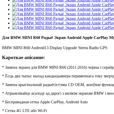
Для BMW MINI R60 Радыё Экран Android Apple CarPlay 
BMW MINI R60 Android13 Display Upgrade Sterea Radio GPS
Кароткае апісанне:
* Замена экрана для BMW MINI R60 (2011-2016) чорны і серабры
* Ёсць два тыпы: выхад кандыцыянера пераменнага току зверху і
* Замена арыгінальнай радыёсістэмы CD OEM, захоўвае функц
* Атрымлівайце асалоду ад дарогі з вялікім экранам BMW і м
* Бесправадная сетка Apple CarPlay, Android Auto
* Сетка 4G LTE або Wi-Fi