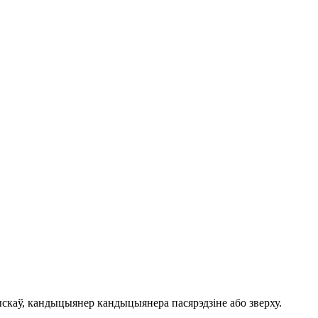
каў, кандыцыянер кандыцыянера пасярэдзіне або зверху.