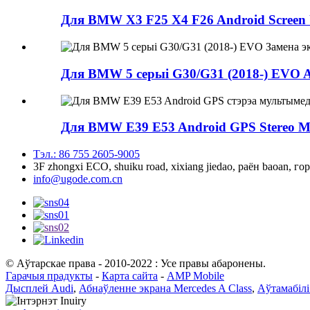
Для BMW X3 F25 X4 F26 Android Screen U
Для BMW 5 серыі G30/G31 (2018-) EVO An
Для BMW E39 E53 Android GPS Stereo Mul
Тэл.: 86 755 2605-9005
3F zhongxi ECO, shuiku road, xixiang jiedao, раён baoan, 
info@ugode.com.cn
© Аўтарскае права - 2010-2022 : Усе правы абаронены.
Гарачыя прадукты
-
Карта сайта
-
AMP Mobile
Дысплей Audi
,
Абнаўленне экрана Mercedes A Class
,
Аўтамабілі