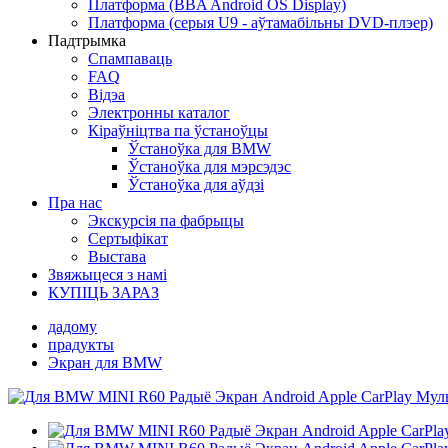
Платформа (BBA Android OS Display)
Платформа (серыя U9 - аўтамабільны DVD-плэер)
Падтрымка
Спампаваць
FAQ
Відэа
Электронны каталог
Кіраўніцтва па ўстаноўцы
Ўстаноўка для BMW
Ўстаноўка для мэрсэдэс
Ўстаноўка для аўдзі
Пра нас
Экскурсія па фабрыцы
Сертыфікат
Выстава
Звяжыцеся з намі
КУПІЦЬ ЗАРАЗ
дадому
прадукты
Экран для BMW