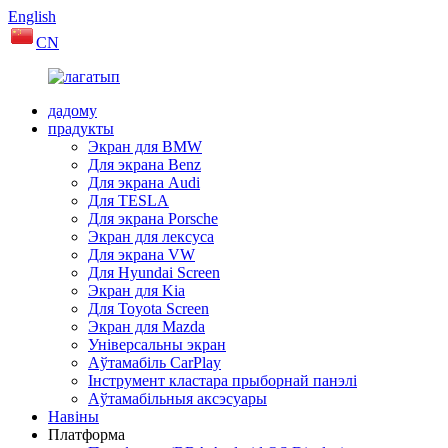
English
CN
дадому
прадукты
Экран для BMW
Для экрана Benz
Для экрана Audi
Для TESLA
Для экрана Porsche
Экран для лексуса
Для экрана VW
Для Hyundai Screen
Экран для Kia
Для Toyota Screen
Экран для Mazda
Універсальны экран
Аўтамабіль CarPlay
Інструмент кластара прыборнай панэлі
Аўтамабільныя аксэсуары
Навіны
Платформа