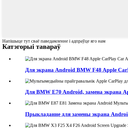
Напішыце тут сваё паведамленне і адпраўце яго нам
Катэгорыі тавараў
Для экрана Android BMW F48 Apple CarP
Для BMW E70 Android, замена экрана App
Прыкладанне для замены экрана Androi