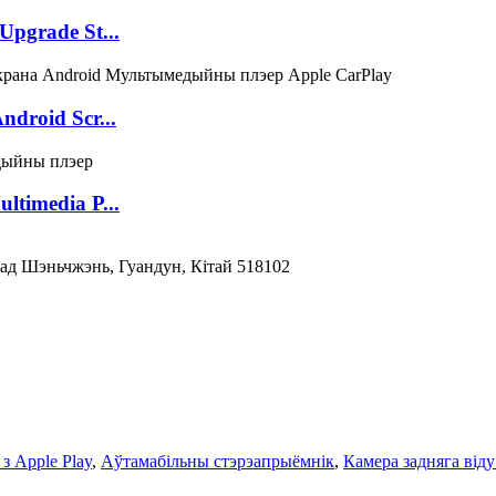
pgrade St...
droid Scr...
timedia P...
горад Шэньчжэнь, Гуандун, Кітай 518102
 з Apple Play
,
Аўтамабільны стэрэапрыёмнік
,
Камера задняга віду