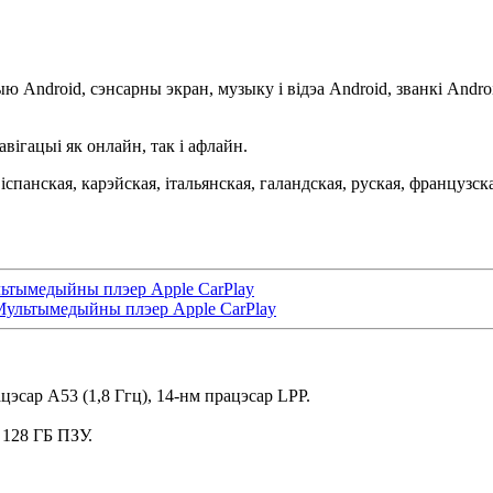
Android, сэнсарны экран, музыку і відэа Android, званкі Androi
вігацыі як онлайн, так і афлайн.
іспанская, карэйская, італьянская, галандская, руская, французска
ьтымедыйны плэер Apple CarPlay
Мультымедыйны плэер Apple CarPlay
эсар A53 (1,8 Ггц), 14-нм працэсар LPP.
128 ГБ ПЗУ.