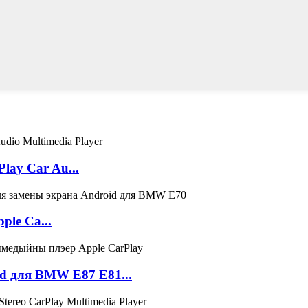
lay Car Au...
le Ca...
d для BMW E87 E81...