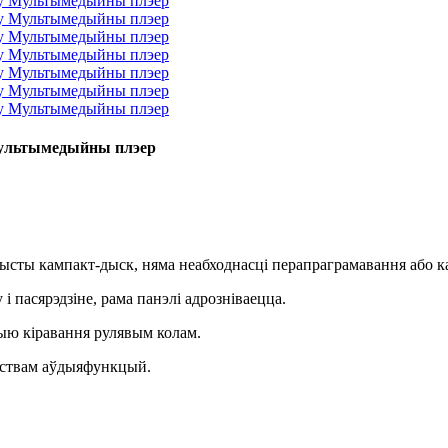
Мультымедыйны плэер
сты кампакт-дыск, няма неабходнасці перапраграмавання або кад
 пасярэдзіне, рама панэлі адрозніваецца.
ыю кіравання рулявым колам.
ноствам аўдыяфункцый.