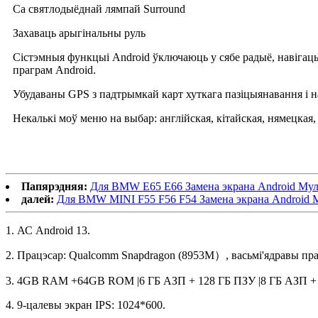
Са святлодыёднай лямпай Surround
Захаваць арыгінальны руль
Сістэмныя функцыі Android ўключаюць у сябе радыё, навігацыю 
праграм Android.
Убудаваны GPS з падтрымкай карт хуткага пазіцыянавання і на
Некалькі моў меню на выбар: англійская, кітайская, нямецкая, 
Папярэдняя:
Для BMW E65 E66 Замена экрана Android Мул
далей:
Для BMW MINI F55 F56 F54 Замена экрана Android 
1. АС Android 13.
2. Працэсар: Qualcomm Snapdragon (8953M）, васьмі'ядравы прац
3. 4GB RAM +64GB ROM |6 ГБ АЗП + 128 ГБ ПЗУ |8 ГБ АЗП + 
4. 9-цалевы экран IPS: 1024*600.