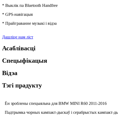
* Выклік па Bluetooth Handfree
* GPS-навігацыя
* Прайграванне музыкі і відэа
Дашліце нам ліст
Асаблівасці
Спецыфікацыя
Відэа
Тэгі прадукту
Ён зроблены спецыяльна для BMW MINI R60 2011-2016
Падтрымка чорных кампакт-дыскаў і серабрыстых кампакт-дыс