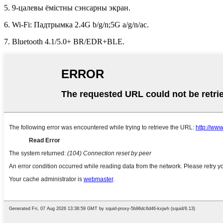
5. 9-цалевы ёмістны сэнсарны экран.
6. Wi-Fi: Падтрымка 2.4G b/g/n;5G a/g/n/ac.
7. Bluetooth 4.1/5.0+ BR/EDR+BLE.